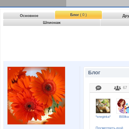
Блог
( 0 )
Основное
Др
Шпионаж
Блог
67
*sneginka*
B00lka
Посмотреть ещё