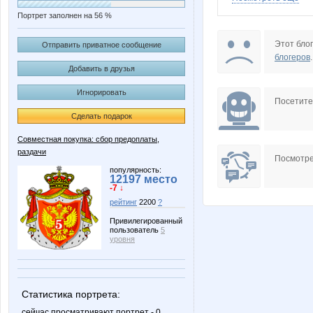
Портрет заполнен на 56 %
IrinaKolc
Janny-5
Этот блог
Отправить приватное сообщение
блогеров
.
Добавить в друзья
Игнорировать
Nutka
Ocelot
Посетит
Сделать подарок
Совместная покупка: сбор предоплаты,
раздачи
Somal
Sova 77
Посмотре
популярность:
12197 место
-7 ↓
рейтинг
2200
?
facel
gard
Привилегированный
пользователь
5
уровня
missVIP
misski
Статистика портрета:
сейчас просматривают портрет - 0