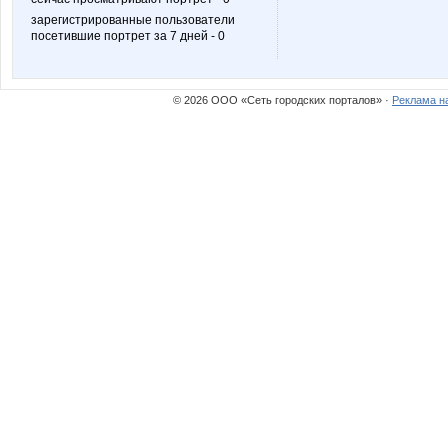
зарегистрированные пользователи
посетившие портрет за 7 дней - 0
teddy bear
toffi
© 2026 ООО «Сеть городских порталов» ·
Реклама н
морковкИ
ольгунч
Герда*
Катти на Б
Львиное_СЕРДЦЕ
ЛУЧШАЯ
СофиИрэн
Стильная Т